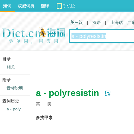
海词
权威词典
翻译
英 汉
|
汉语
|
上海话
广
目录
相关
附录
音标说明
a - polyresistin
查词历史
英
美
a - poly
多抗甲素