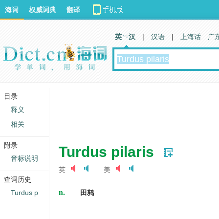
海词
权威词典
翻译
英 汉
|
汉语
|
上海话
广
目录
释义
相关
附录
Turdus pilaris
音标说明
英
美
查词历史
n.
Turdus p
田鸫