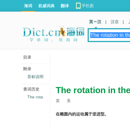
海词
权威词典
翻译
英 汉
|
汉语
|
目录
附录
音标说明
The rotation in the
查词历史
The rota
英
美
在椭圆内的运动属于逆进型。