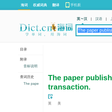
海词
权威词典
翻译
英 汉
|
汉语
|
目录
附录
音标说明
The paper publish 
查词历史
The pape
transaction.
英
美