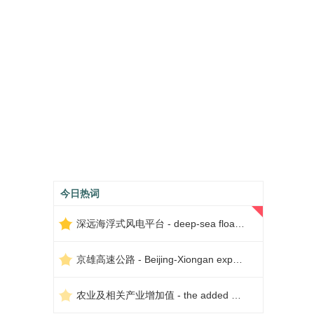
今日热词
深远海浮式风电平台 - deep-sea floating wind power platform
京雄高速公路 - Beijing-Xiongan expressway
农业及相关产业增加值 - the added value of agriculture and related industries