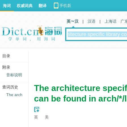
海词
权威词典
翻译
英 汉
|
汉语
|
上海话
广
目录
附录
音标说明
The architecture specif
查词历史
The arch
can be found in arch/*/l
英
美