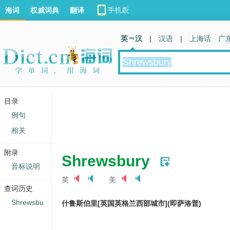
海词
权威词典
翻译
英 汉
|
汉语
|
上海话
广
目录
例句
相关
附录
Shrewsbury
音标说明
英
美
查词历史
Shrewsbu
什鲁斯伯里[英国英格兰西部城市](即萨洛普)