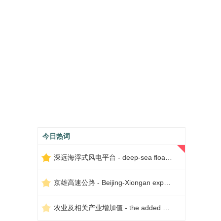
今日热词
深远海浮式风电平台 - deep-sea floating wind power platform
京雄高速公路 - Beijing-Xiongan expressway
农业及相关产业增加值 - the added value of agriculture and related industries