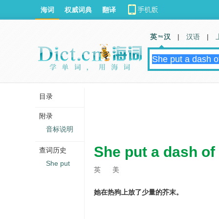
海词
权威词典
翻译
英 汉
|
汉语
|
目录
附录
音标说明
She put a dash of
查词历史
She put
英
美
她在热狗上放了少量的芥末。