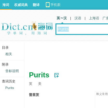
海词
权威词典
翻译
英 汉
|
汉语
|
上海话
广
目录
相关
附录
音标说明
Purits
查词历史
英
美
Purits
释义常用
普里茨