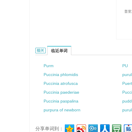
普里
Purits的相关资料：
临近单词
Purm
PU
Puccinia phlomidis
purul
Puccinia atrofusca
Puert
Puccinia paederiae
Pucc
Puccinia paspalina
pudd
purpura of newborn
purul
分享单词到：