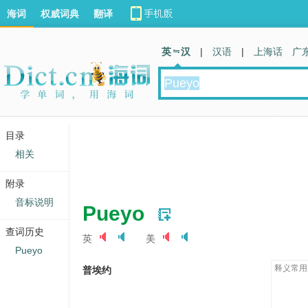
海词
权威词典
翻译
英 汉
|
汉语
|
上海话
广
目录
相关
附录
音标说明
Pueyo
查词历史
英
美
Pueyo
释义常用
普埃约