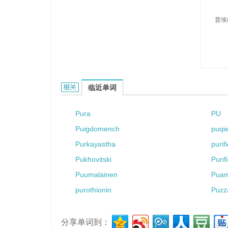
普埃
Pueyo的相关资料：
临近单词
Pura
PU
Puigdomench
puqi
Purkayastha
purif
Pukhovitski
Purif
Puumalainen
Pua
purothionin
Puzz
分享单词到：