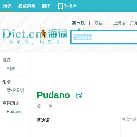
海词
权威词典
翻译
英 汉
|
汉语
|
上海话
广
目录
相关
附录
音标说明
Pudano
查词历史
英
美
Pudano
释义常用
普达诺