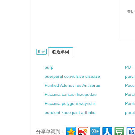
普达
Pudano的相关资料：
临近单词
purp
PU
puerperal convulsive disease
purch
Purified Adenovirus Antiserum
Pucci
Puccinia caricis-rhizopodae
Purc
Puccinia polygoni-weyrichii
Purif
purulent knee joint arthritis
puru
分享单词到：