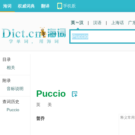
海词
权威词典
翻译
英 汉
|
汉语
|
上海话
广
目录
相关
附录
音标说明
Puccio
查词历史
英
美
Puccio
释义常用
普乔