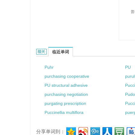
普
Puccio的相关资料：
临近单词
Puhr
PU
purchasing cooperative
purul
PU structural adhesive
Pucci
purchasing negotiation
Pudo
purgating prescription
Pucci
Puccinellia multiflora
puerp
分享单词到：