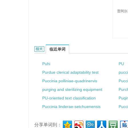
普阿尔
Puarma的相关资料：
临近单词
Puhi
PU
Purdue clerical adaptability test
pucci
Puccinia polliniae-quadrinervis
Pucci
purging and sterilizing equipment
Purc
PU-oriented text classification
Puqin
Puccinia linderae-setchuenensis
Pucci
分享单词到：