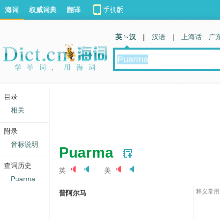
海词
权威词典
翻译
英 汉
|
汉语
|
上海话
广
目录
相关
附录
音标说明
Puarma
查词历史
英
美
Puarma
释义常用
普阿尔马