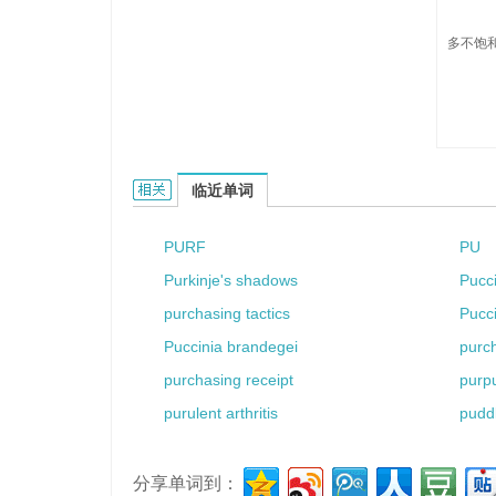
多不饱和
PUFAs的相关资料：
临近单词
PURF
PU
Purkinje's shadows
Pucci
purchasing tactics
Pucci
Puccinia brandegei
purc
purchasing receipt
purp
purulent arthritis
pudd
分享单词到：