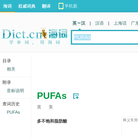
海词
权威词典
翻译
英 汉
|
汉语
|
上海话
广
目录
相关
附录
音标说明
PUFAs
查词历史
英
美
PUFAs
释义常用
多不饱和脂肪酸