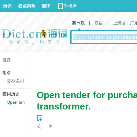
海词
权威词典
翻译
英 汉
|
汉语
|
上海话
广
目录
附录
音标说明
Open tender for purch
查词历史
Open ten
transformer.
英
美