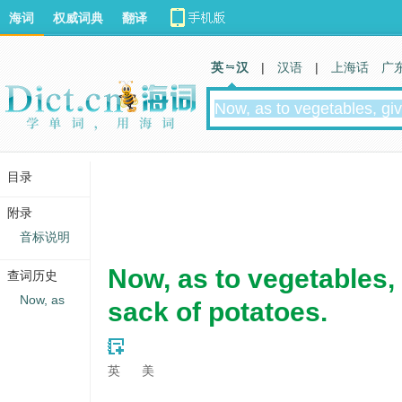
海词
权威词典
翻译
英 汉
|
汉语
|
上海话
广
目录
附录
音标说明
Now, as to vegetables,
查词历史
Now, as
sack of potatoes.
英
美