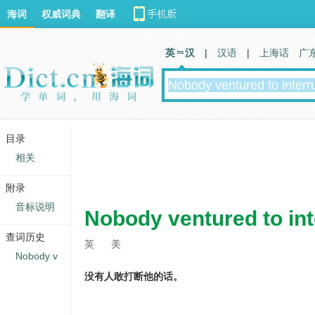
海词
权威词典
翻译
英 汉
|
汉语
|
上海话
广
目录
相关
附录
音标说明
Nobody ventured to int
查词历史
英
美
Nobody v
没有人敢打断他的话。