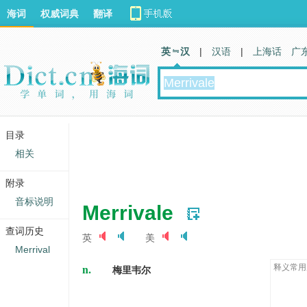
海词
权威词典
翻译
英 汉
|
汉语
|
上海话
广
目录
相关
附录
音标说明
Merrivale
查词历史
英
美
Merrival
n.
释义常用
梅里韦尔