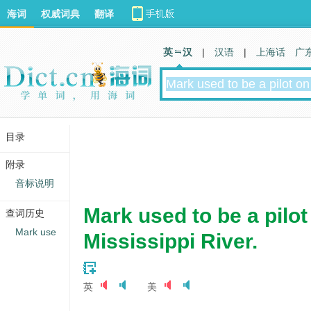
海词
权威词典
翻译
英 汉
|
汉语
|
上海话
广
目录
附录
音标说明
Mark used to be a pilot
查词历史
Mark use
Mississippi River.
英
美