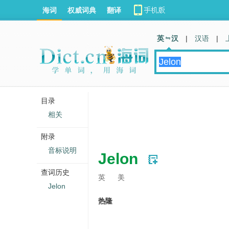
海词
权威词典
翻译
英 汉
|
汉语
|
目录
相关
附录
音标说明
Jelon
查词历史
英
美
Jelon
热隆