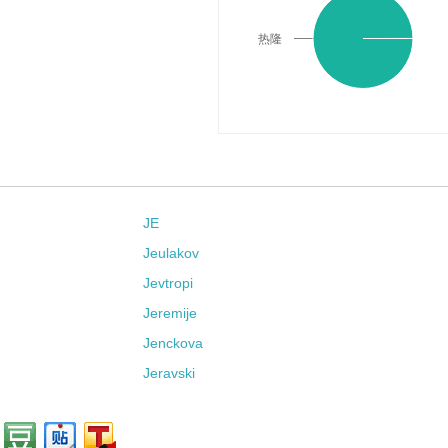
热隆
JE
Jeulakov
Jevtropi
Jeremije
Jenckova
Jeravski