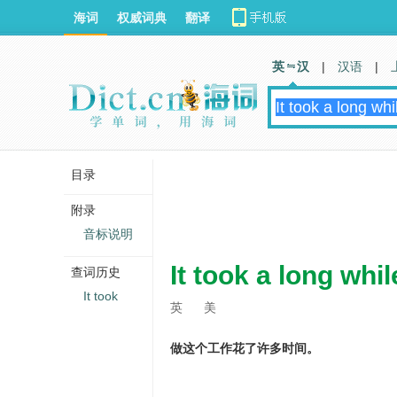
海词
权威词典
翻译
英 汉
|
汉语
|
目录
附录
音标说明
It took a long whil
查词历史
It took
英
美
做这个工作花了许多时间。