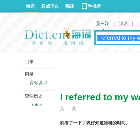
海词
权威词典
翻译
英 汉
|
汉语
|
目录
附录
音标说明
I referred to my w
查词历史
I referr
英
美
我看了一下手表好知道准确的时间。