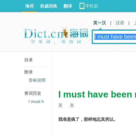
海词
权威词典
翻译
英 汉
|
汉语
|
目录
附录
音标说明
I must have been m
查词历史
I must h
英
美
我准是疯了，那样地忘其所以。