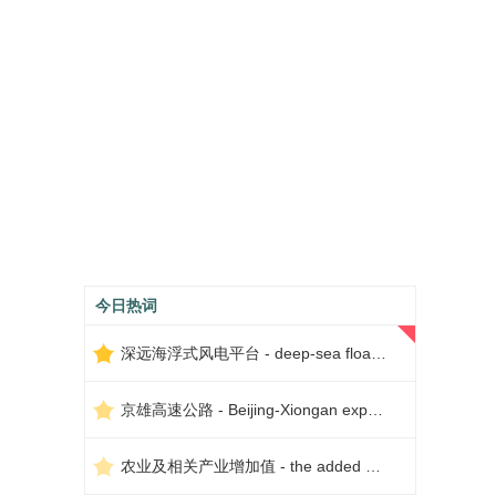
今日热词
深远海浮式风电平台 - deep-sea floating wind power platform
京雄高速公路 - Beijing-Xiongan expressway
农业及相关产业增加值 - the added value of agriculture and related industries