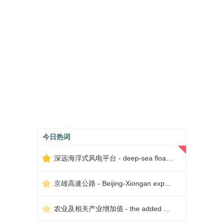
今日热词
深远海浮式风电平台 - deep-sea floating wind power platform
京雄高速公路 - Beijing-Xiongan expressway
农业及相关产业增加值 - the added value of agriculture and related industries