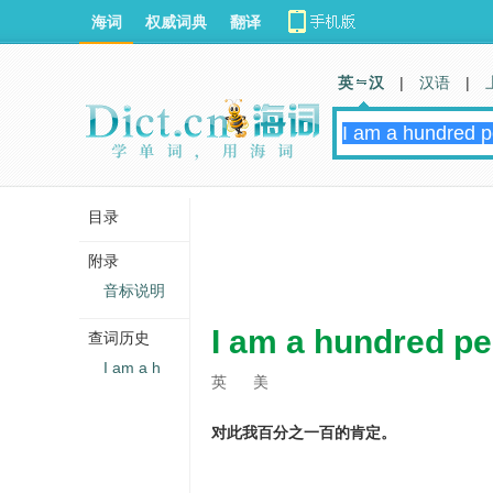
海词
权威词典
翻译
英 汉
|
汉语
|
目录
附录
音标说明
I am a hundred per
查词历史
I am a h
英
美
对此我百分之一百的肯定。