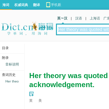
海词
权威词典
翻译
英 汉
|
汉语
|
上海话
广
目录
附录
音标说明
Her theory was quoted
查词历史
Her theo
acknowledgement.
英
美