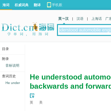
海词
权威词典
翻译
英 汉
|
汉语
|
上海话
广
目录
附录
音标说明
He understood automob
查词历史
He under
backwards and forwar
英
美