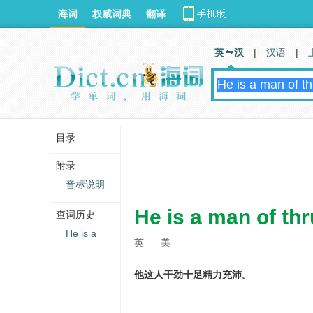
海词
权威词典
翻译
英 汉
|
汉语
|
目录
附录
音标说明
He is a man of th
查词历史
He is a
英
美
他这人干劲十足精力充沛。