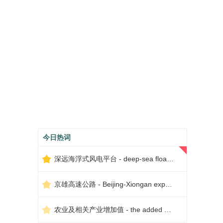
今日热词
深远海浮式风电平台 - deep-sea floating wind power platform
京雄高速公路 - Beijing-Xiongan expressway
农业及相关产业增加值 - the added value of agriculture and related industries