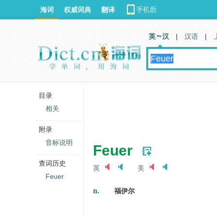
海词
权威词典
翻译
英 汉
|
汉语
|
目录
相关
附录
音标说明
Feuer
查词历史
英
美
Feuer
n.
福伊尔