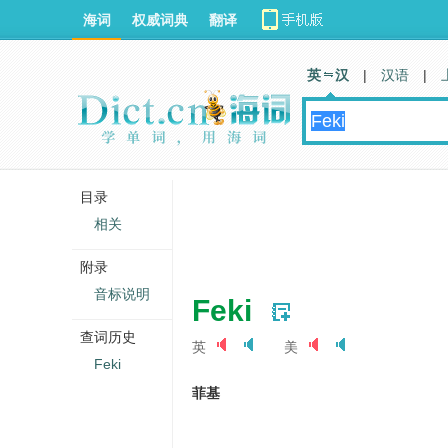
海词
权威词典
翻译
英 汉
|
汉语
|
目录
相关
附录
音标说明
Feki
查词历史
英
美
Feki
菲基