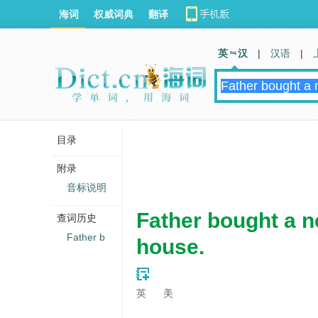
海词
权威词典
翻译
英 汉
|
汉语
|
目录
附录
音标说明
Father bought a 
查词历史
Father b
house.
英
美