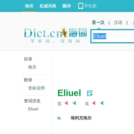
海词
权威词典
翻译
英 汉
|
汉语
|
目录
相关
附录
音标说明
Eliuel
查词历史
英
美
Eliuel
n.
埃利尤埃尔