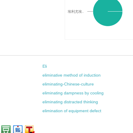
埃利尤埃..
Eli
eliminative method of induction
eliminating-Chinese-culture
eliminating dampness by cooling
eliminating distracted thinking
elimination of equipment defect