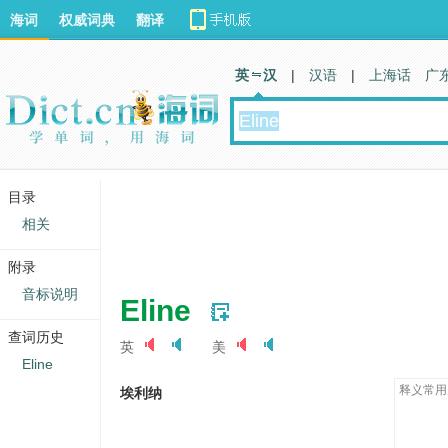
海词
权威词典
翻译
英 汉
|
汉语
|
上海话
广
目录
相关
附录
音标说明
Eline
查词历史
英
美
Eline
释义常用
埃利纳