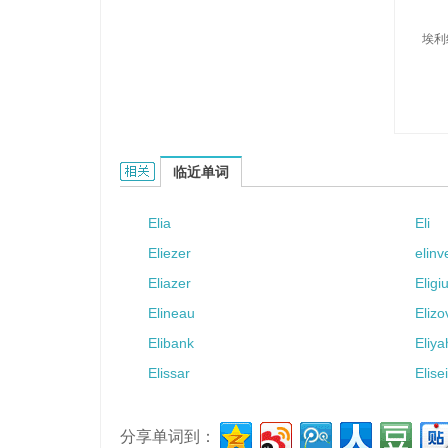
埃利
Eline的相关资料：
临近单词
Elia
Eli
Eliezer
elinv
Eliazer
Eligi
Elineau
Elizo
Elibank
Eliy
Elissar
Elisei
分享单词到：