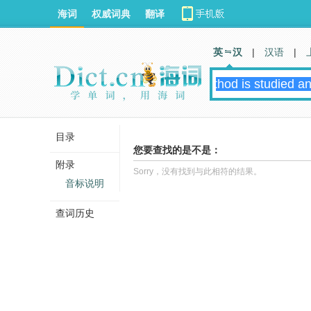
海词
权威词典
翻译
英 汉
|
汉语
|
目录
您要查找的是不是：
附录
Sorry，没有找到与此相符的结果。
音标说明
查词历史