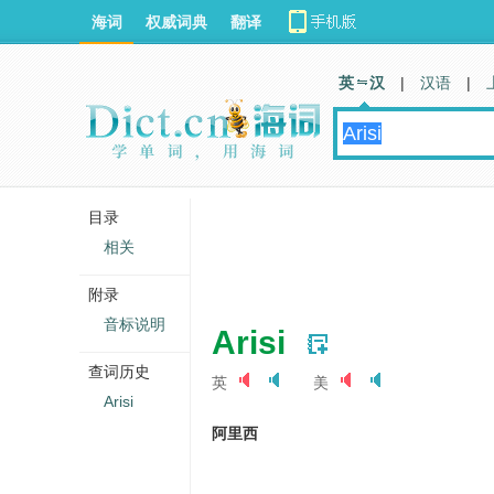
海词
权威词典
翻译
英 汉
|
汉语
|
目录
相关
附录
音标说明
Arisi
查词历史
英
美
Arisi
阿里西