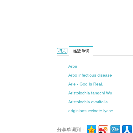
Arisi的相关资料：
临近单词
Arbe
Arbo infectious disease
Arie - God Is Real.
Aristolochia fangchi Wu
Aristolochia ovatifolia
arigininosuccinate lyase
分享单词到：