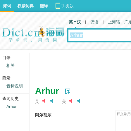
海词
权威词典
翻译
英 汉
|
汉语
|
上海话
广
目录
相关
附录
音标说明
Arhur
查词历史
英
美
Arhur
释义常用
阿尔胡尔