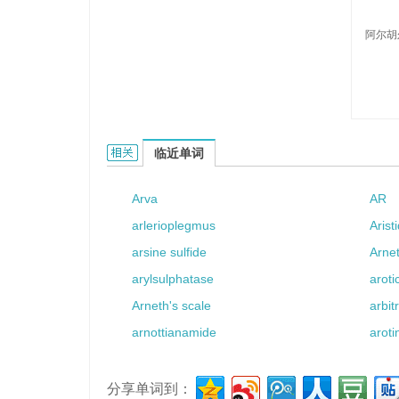
阿尔胡
Arhur的相关资料：
临近单词
Arva
AR
arlerioplegmus
Arist
arsine sulfide
Arnet
arylsulphatase
aroti
Arneth's scale
arbit
arnottianamide
aroti
分享单词到：