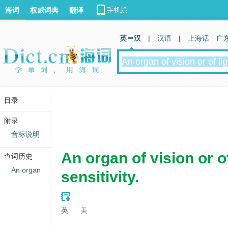
海词
权威词典
翻译
英 汉
|
汉语
|
上海话
广
目录
附录
音标说明
An organ of vision or of
查词历史
An organ
sensitivity.
英
美