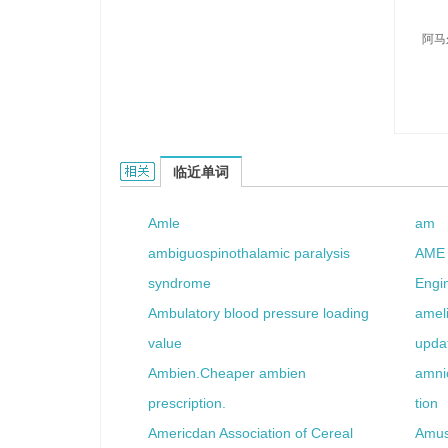
阿马
Amoeur的相关资料：
临近单词
Amle
am
ambiguospinothalamic paralysis
AME 
syndrome
Engi
Ambulatory blood pressure loading
amel
value
upda
Ambien.Cheaper ambien
amnio
prescription.
tion
Americdan Association of Cereal
Amusi