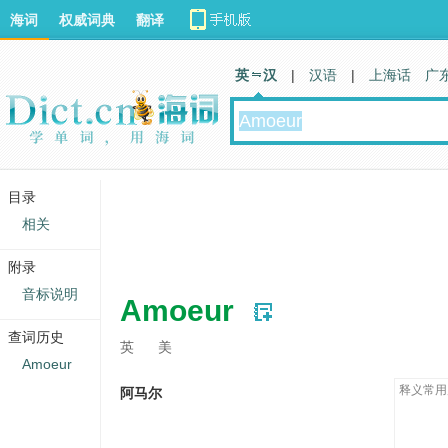
海词
权威词典
翻译
英 汉
|
汉语
|
上海话
广
目录
相关
附录
音标说明
Amoeur
查词历史
英
美
Amoeur
释义常用
阿马尔