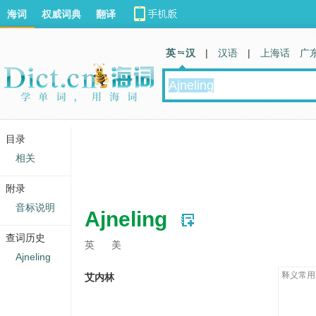
海词
权威词典
翻译
英 汉
|
汉语
|
上海话
广
目录
相关
附录
音标说明
Ajneling
查词历史
英
美
Ajneling
释义常用
艾内林