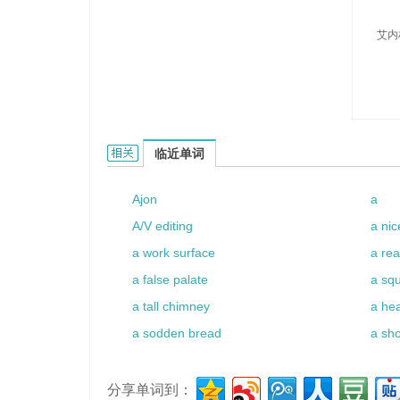
艾内
Ajneling的相关资料：
临近单词
Ajon
a
A/V editing
a ni
a work surface
a rea
a false palate
a sq
a tall chimney
a he
a sodden bread
a sh
分享单词到：