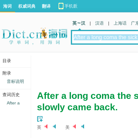
海词
权威词典
翻译
英 汉
|
汉语
|
上海话
广
目录
附录
音标说明
After a long coma the 
查词历史
After a
slowly came back.
英
美