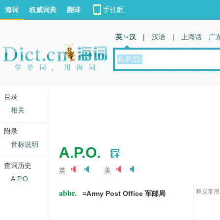
海词
权威词典
翻译
英 汉
|
汉语
|
上海话
广
目录
相关
附录
音标说明
A.P.O.
查词历史
英
美
A.P.O.
abbr.
释义常用
=Army Post Office 军邮局