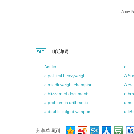
=Army Po
A.P.O.的相关资料：
临近单词
Aouita
a
a political heavyweight
A Sur
a middleweight champion
A cra
a blizzard of documents
a br
a problem in arithmetic
a mo
a double-edged weapon
a liB
分享单词到：