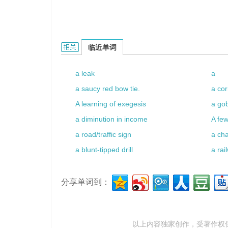
A.P.F.的相关资料：
临近单词
a leak
a
a saucy red bow tie.
a co
A learning of exegesis
a go
a diminution in income
A fe
a road/traffic sign
a ch
a blunt-tipped drill
a rai
分享单词到：
以上内容独家创作，受
著作权