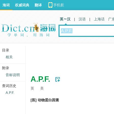
海词
权威词典
翻译
英 汉
|
汉语
|
上海话
广
目录
相关
附录
音标说明
A.P.F.
查词历史
英
美
A.P.F.
[医] 动物蛋白因素