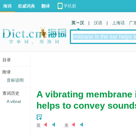
海词
权威词典
翻译
英 汉
|
汉语
|
上海话
广
目录
附录
音标说明
A vibrating membrane i
查词历史
A vibrat
helps to convey sounds
英
美