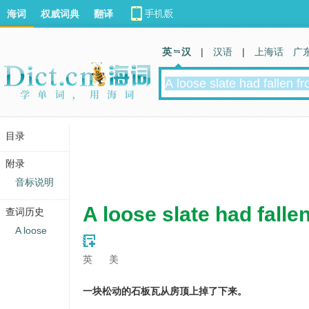
海词
权威词典
翻译
英 汉
|
汉语
|
上海话
广
目录
附录
音标说明
A loose slate had fallen
查词历史
A loose
英
美
一块松动的石板瓦从房顶上掉了下来。