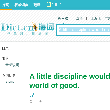
海词
权威词典
翻译
英 汉
|
汉语
|
上海话
广
目录
附录
音标说明
A little discipline woul
查词历史
A little
world of good.
英
美