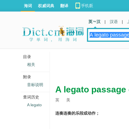
海词
权威词典
翻译
英 汉
|
汉语
|
目录
相关
附录
音标说明
A legato passage
查词历史
英
美
A legato
连奏连奏的乐段或动作；