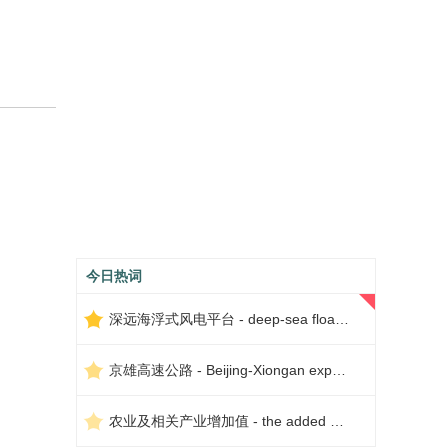
今日热词
深远海浮式风电平台 - deep-sea floating wind power platform
京雄高速公路 - Beijing-Xiongan expressway
农业及相关产业增加值 - the added value of agriculture and related industries