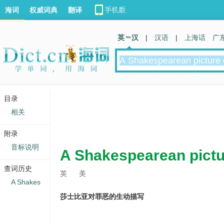
海词
权威词典
翻译
英 汉
|
汉语
|
上海话
广
目录
相关
附录
音标说明
A Shakespearean pictur
查词历史
英
美
A Shakes
莎士比亚对罪恶的生动描写